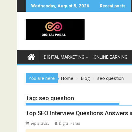
Skip
Wednesday, August 5, 2026
Recent posts
to
content
DIGITAL MARKETING
ONLINE EARNING
You are here
Home
Blog
seo question
Tag:
seo question
Top SEO Interview Questions Answers i
Sep 3, 2025
Digital Paras