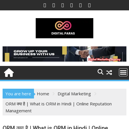
Skip
to
content
You are here
Home
Digital Marketing
ORM क्या है | What is ORM in Hindi | Online Reputation
Management
ORM क्या है | What is ORM in Hindi | Online