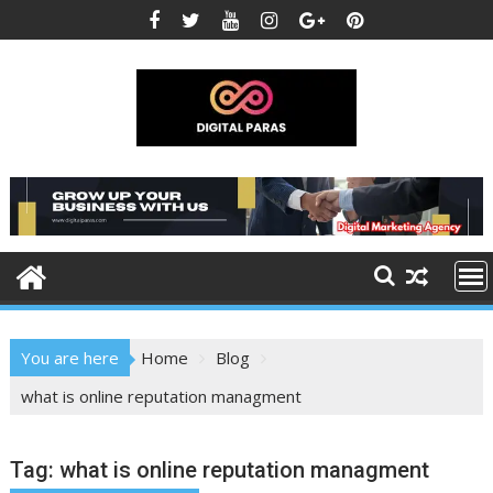
Skip
to
content
You are here
Home
Blog
what is online reputation managment
Tag:
what is online reputation managment