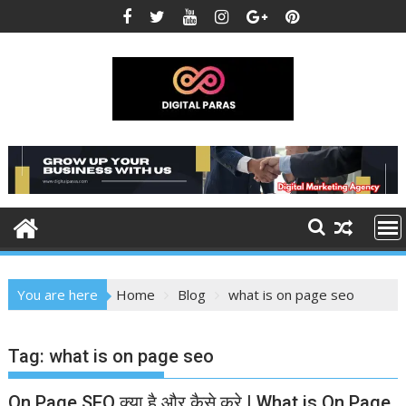
Skip
to
content
You are here
Home
Blog
what is on page seo
Tag:
what is on page seo
On Page SEO क्या है और कैसे करे | What is On Page