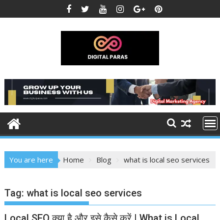
Skip
to
content
You are here
Home
Blog
what is local seo services
Tag:
what is local seo services
Local SEO क्या है और इसे कैसे करें | What is Local