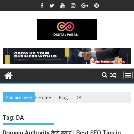
Skip
to
content
You are here
Home
Blog
DA
Tag:
DA
Domain Authority कैसे बढ़ाएं | Best SEO Tips in