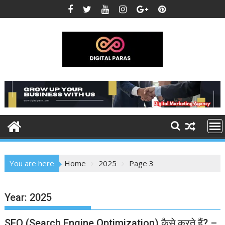
Skip
to
content
You are here
Home
2025
Page 3
Year:
2025
SEO (Search Engine Optimization) कैसे करते हैं? –